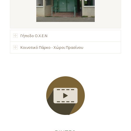
Γήπεδο Ο.Χ.Ε.Ν
Κοινοτικό Πάρκο - Χώροι Πρασίνου