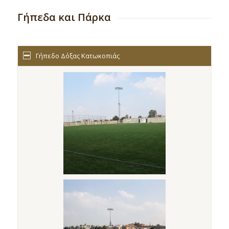
Γήπεδα και Πάρκα
Γήπεδο Δόξας Κατωκοπιάς